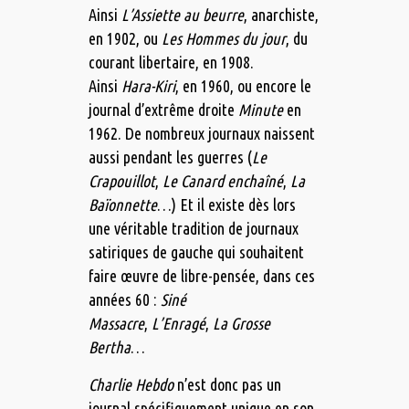
Ainsi
L’Assiette au beurre
, anarchiste,
en 1902, ou
Les Hommes du jour
, du
courant libertaire, en 1908.
Ainsi
Hara-Kiri
, en 1960, ou encore le
journal d’extrême droite
Minute
en
1962. De nombreux journaux naissent
aussi pendant les guerres (
Le
Crapouillot
,
Le Canard enchaîné
,
La
Baïonnette
…) Et il existe dès lors
une véritable tradition de journaux
satiriques de gauche qui souhaitent
faire œuvre de libre-pensée, dans ces
années 60 :
Siné
Massacre
,
L’Enragé
,
La Grosse
Bertha
…
Charlie Hebdo
n’est donc pas un
journal spécifiquement unique en son