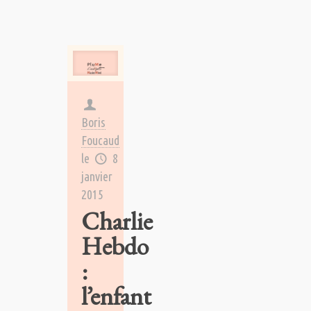
Boris
Foucaud
le
8
janvier
2015
Charlie
Hebdo
:
l’enfant