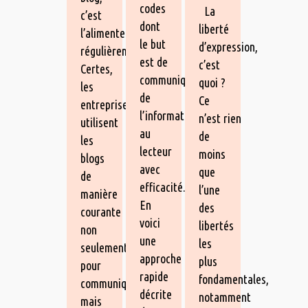
codes
La
c’est
dont
liberté
l’alimenter
le but
d’expression,
régulièrement.
est de
c’est
Certes,
communiquer
quoi ?
les
de
Ce
entreprises
l’information
n’est rien
utilisent
au
de
les
lecteur
moins
blogs
avec
que
de
efficacité.
l’une
manière
En
des
courante
voici
libertés
non
une
les
seulement
approche
plus
pour
rapide
fondamentales,
communiquer,
décrite
notamment
mais