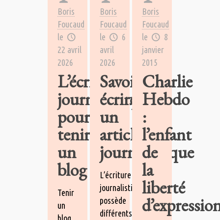
Boris
Boris
Boris
Foucaud
Foucaud
Foucaud
le
le
6
le
8
22 avril
avril
janvier
2026
2026
2015
L’écriture
Savoir
Charlie
journalistique
écrire
Hebdo
pour
un
:
tenir
article
l’enfant
un
journalistique
de
blog
la
L’écriture
liberté
journalistique
Tenir
d’expressio
possède
un
différents
blog,