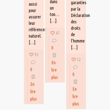
dans
garanties
aussi
un
par la
pour
ton…
Déclaration
assurer
[…]
des
leur
droits
référencement
47
de
naturel.
l’homme
[…]
[…]
0
95
52
En
0
lire
0
plus
En
En
lire
lire
plus
plus