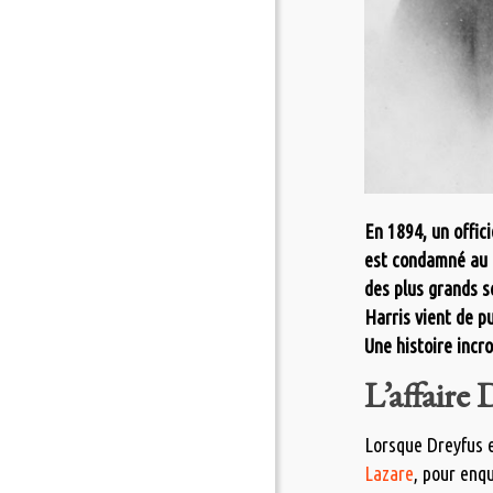
En 1894, un offici
est condamné au b
des plus grands s
Harris vient de p
Une histoire incr
L’affaire 
Lorsque Dreyfus e
Lazare
, pour enq