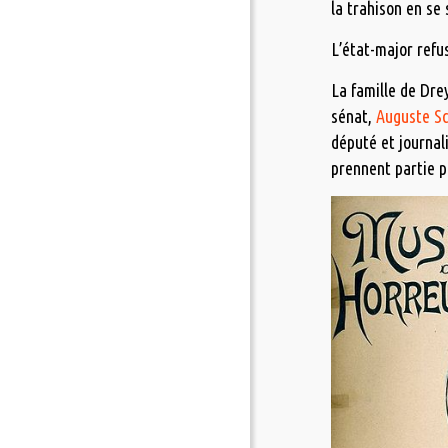
la trahison en se
L’état-major refu
La famille de Drey
sénat,
Auguste S
député et journal
prennent partie p