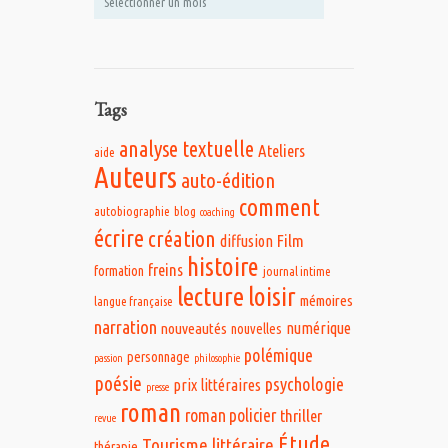
Tags
analyse textuelle
Ateliers
aide
Auteurs
auto-édition
comment
autobiographie
blog
coaching
écrire
création
Film
diffusion
histoire
freins
formation
journal intime
lecture
loisir
mémoires
langue française
narration
numérique
nouveautés
nouvelles
polémique
personnage
passion
philosophie
poésie
psychologie
prix littéraires
presse
roman
roman policier
thriller
revue
Étude
Tourisme littéraire
thérapie