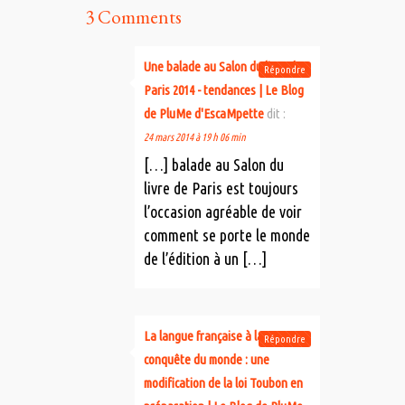
3 Comments
Une balade au Salon du livre de
Répondre
Paris 2014 - tendances | Le Blog
de PluMe d'EscaMpette
dit :
24 mars 2014 à 19 h 06 min
[…] balade au Salon du
livre de Paris est toujours
l’occasion agréable de voir
comment se porte le monde
de l’édition à un […]
La langue française à la
Répondre
conquête du monde : une
modification de la loi Toubon en