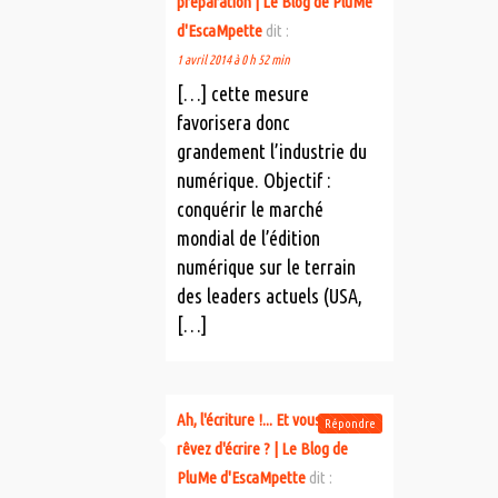
préparation | Le Blog de PluMe
d'EscaMpette
dit :
1 avril 2014 à 0 h 52 min
[…] cette mesure
favorisera donc
grandement l’industrie du
numérique. Objectif :
conquérir le marché
mondial de l’édition
numérique sur le terrain
des leaders actuels (USA,
[…]
Ah, l'écriture !... Et vous, vous
Répondre
rêvez d'écrire ? | Le Blog de
PluMe d'EscaMpette
dit :