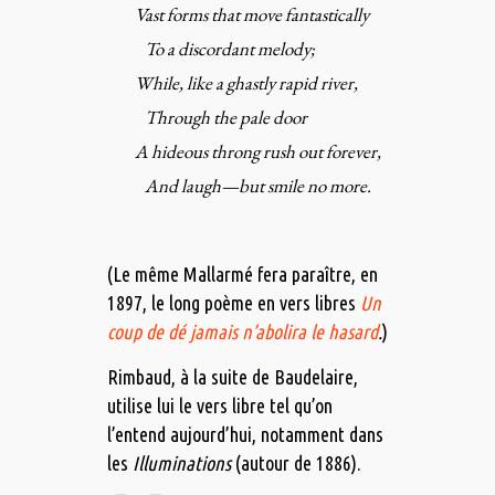
Vast forms that move fantastically
To a discordant melody;
While, like a ghastly rapid river,
Through the pale door
A hideous throng rush out forever,
And laugh—but smile no more.
(Le même Mallarmé fera paraître, en
1897, le long poème en vers libres
Un
coup de dé jamais n’abolira le hasard
.
)
Rimbaud, à la suite de Baudelaire,
utilise lui le vers libre tel qu’on
l’entend aujourd’hui, notamment dans
les
Illuminations
(autour de 1886).