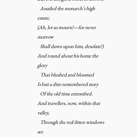
Assailed the monarch’s high
estate;
(Ah, let us mourn!—for never
morrow
Shall dawn upon him, desolate!)
And round about his home the
glory
That blushed and bloomed
Is but a dim-remembered story
Of the old time entombed.
And travellers, now, within that
valley,
Through the red-litten windows
see