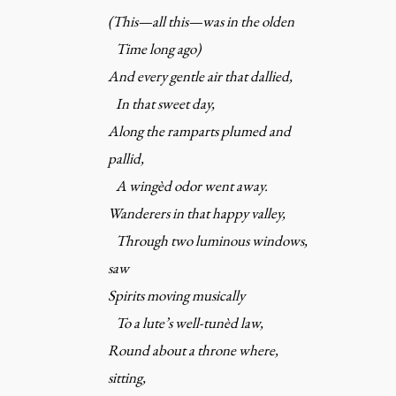
(This—all this—was in the olden
Time long ago)
And every gentle air that dallied,
In that sweet day,
Along the ramparts plumed and
pallid,
A wingèd odor went away.
Wanderers in that happy valley,
Through two luminous windows,
saw
Spirits moving musically
To a lute’s well-tunèd law,
Round about a throne where,
sitting,