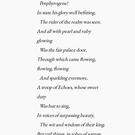
Porphyrogene!
In state his glory well befitting,
The ruler of the realm was seen.
And all with pearl and ruby
glowing
Was the fair palace door,
Through which came flowing,
flowing, flowing
And sparkling evermore,
A troop of Echoes, whose sweet
duty
Was but to sing,
In voices of surpassing beauty,
The wit and wisdom of their king.
But evil things, in robes of sorrow,