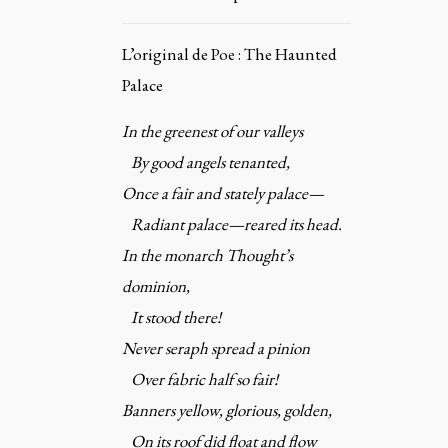
L’original de Poe : The Haunted
Palace
In the greenest of our valleys
By good angels tenanted,
Once a fair and stately palace—
Radiant palace—reared its head.
In the monarch Thought’s
dominion,
It stood there!
Never seraph spread a pinion
Over fabric half so fair!
Banners yellow, glorious, golden,
On its roof did float and flow