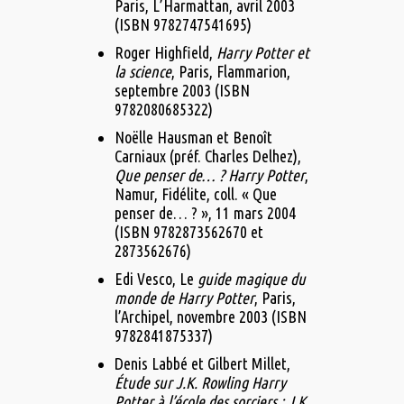
Paris, L’Harmattan,‎ avril 2003
(ISBN 9782747541695)
Roger Highfield,
Harry Potter et
la science
, Paris, Flammarion,‎
septembre 2003 (ISBN
9782080685322)
Noëlle Hausman et Benoît
Carniaux (préf. Charles Delhez),
Que penser de… ? Harry Potter
,
Namur, Fidélite, coll. « Que
penser de… ? »,‎ 11 mars 2004
(ISBN 9782873562670 et
2873562676)
Edi Vesco, Le
guide magique du
monde de Harry Potter
, Paris,
l’Archipel,‎ novembre 2003 (ISBN
9782841875337)
Denis Labbé et Gilbert Millet,
Étude sur J.K. Rowling Harry
Potter à l’école des sorciers : J.K.