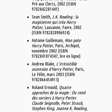
Pré aux Clercs,‎ 2002 (ISBN
9782842281441)
Sean Smith, J
.K. Rowling : la
magicienne qui créa Harry
Potter
, Lausanne, Favre,‎ 2002
(ISBN 9782828906924)
Antoine Guillemain,
Mon pote
Harry Potter
, Paris, Archipel,‎
novembre 2002 (ISBN
9782841874347, lire en ligne)
Andrew Blake,
L’irrésistible
ascension d’Harry Potter
, Paris,
Le Félin,‎ mars 2003 (ISBN
9782866454913)
Roland Ernould,
Quatre
approches de la magie : Du rond
des sorciers à Harry Porter.
Claude Seignolle, Peter Straub,
Stephen King, Joanne K. Rowling
,