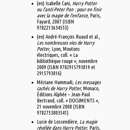
(en) Isabelle Cani,
Harry Potter
ou l’anti-Peter Pan : pour en finir
avec la magie de l’enfance
, Paris,
Fayard,‎ 2007 (ISBN
9782213634555)
(en) André-François Ruaud et al.,
Les nombreuses vies de Harry
Potter
, Lyon, Moutons
électriques, coll. « La
bibliothèque rouge »,‎ novembre
2009 (ISBN 9782915793819 et
2915793816)
Méziane Hammadi
, Les messages
cachés de Harry Potter
, Monaco,
Éditions Alphée – Jean-Paul
Bertrand, coll. « DOCUMENTS »,‎
21 novembre 2008 (ISBN
9782753803541)
Lucie de Lossendière
, La magie
révélée dans Harry Potter
, Paris,