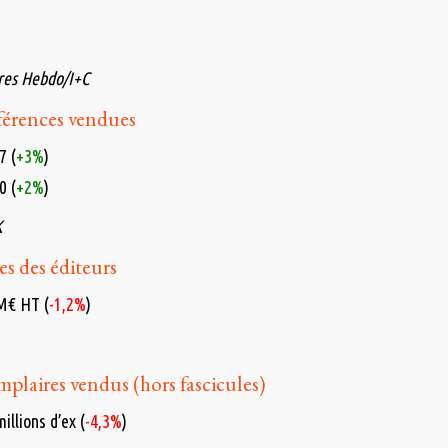
vres Hebdo/I+C
érences vendues
7 (
+3%
)
0 (
+2%
)
K
res des éditeurs
 M€ HT (
-1,2%
)
plaires vendus (hors fascicules)
illions d’ex (
-4,3%
)