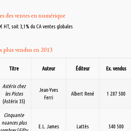
ires des ventes en numérique
€ HT, soit 3,1% du CA ventes globales
les plus vendus en 2013
Titre
Auteur
Éditeur
Ex. vendus
Astérix chez
Jean-Yves
les Pictes
Albert René
1 287 500
Ferri
(Astérix 35)
Cinquante
nuances plus
E.L. James
Lattès
540 500
sombres
(
Fifty