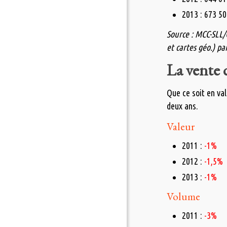
2013 : 673 50
Source : MCC-SLL/O
et cartes géo.) p
La vente d
Que ce soit en va
deux ans.
Valeur
2011 :
-1%
2012 :
-1,5%
2013 :
-1%
Volume
2011 :
-3%