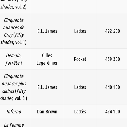
shades
, vol. 2)
Cinquante
nuances de
E.L. James
Lattès
492 500
Grey
(
Fifty
shades
, vol. 1)
Demain,
Gilles
Pocket
459 300
j’arrête !
Legardinier
Cinquante
nuances plus
E.L. James
Lattès
440 100
claires
(
Fifty
shades
, vol. 3 )
Inferno
Dan Brown
Lattès
424 100
La Femme