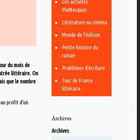
Les activités
PluMesques
Littérature au cinéma
Monde de l'édition
Petite histoire du
roman
tour du mois de
Problèmes d'écriture
trée littéraire. On
Tour de France
mais que le nombre
littéraire
au profit d’un
Archives
Archives