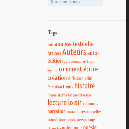
Tags
analyse textuelle
aide
Auteurs
auto-
Ateliers
édition
autobiographie
blog
comment écrire
coaching
création
Film
diffusion
histoire
freins
formation
journal intime
langue française
lecture
loisir
mémoires
narration
nouveautés
nouvelles
numérique
personnage
passion
poésie
polémique
philosophie