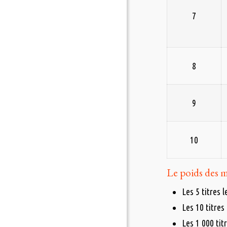
7
8
9
10
Le poids des m
Les 5 titres l
Les 10 titres
Les 1 000 tit