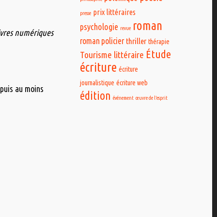
prix littéraires
presse
roman
psychologie
revue
livres numériques
roman policier
thriller
thérapie
Étude
Tourisme littéraire
écriture
écriture
journalistique
écriture web
epuis au moins
édition
événement
œuvre de l’esprit