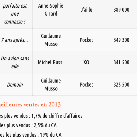
parfaite est
Anne-Sophie
J’ai lu
389 000
une
Girard
connasse !
Guillaume
7 ans après…
Pocket
349 300
Musso
Un avion sans
Michel Bussi
XO
341 500
elle
Guillaume
Demain
Pocket
325 500
Musso
eilleures ventes en 2013
es plus vendus : 1,7% du chiffre d’affaires
 les plus vendus : 2,5% du CA
res les plus vendus : 19% du CA