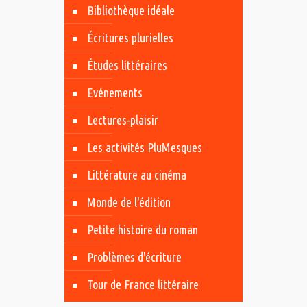
Bibliothèque idéale
Écritures plurielles
Études littéraires
Evénements
Lectures-plaisir
Les activités PluMesques
Littérature au cinéma
Monde de l'édition
Petite histoire du roman
Problèmes d'écriture
Tour de France littéraire