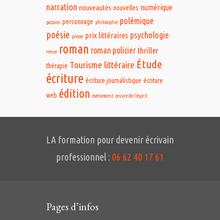
narration
numérique
nouveautés
nouvelles
polémique
personnage
passion
philosophie
poésie
psychologie
prix littéraires
presse
roman
roman policier
thriller
revue
Étude
Tourisme littéraire
thérapie
écriture
écriture journalistique
écriture
édition
web
événement
œuvre de l’esprit
LA formation pour devenir écrivain
professionnel :
06 62 40 17 61
Pages d’infos